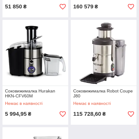
51 850
160 579
₴
₴
Соковижималка Hurakan
Соковижималка Robot Coupe
HKN-CFV60M
J80
Немає в наявності
Немає в наявності
5 994,95
115 728,60
₴
₴