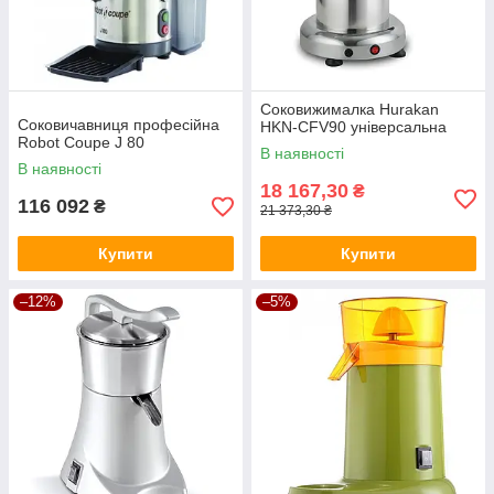
Соковижималка Hurakan
Соковичавниця професійна
HKN-CFV90 універсальна
Robot Coupe J 80
В наявності
В наявності
18 167,30
₴
116 092
₴
21 373,30 ₴
Купити
Купити
–12%
–5%